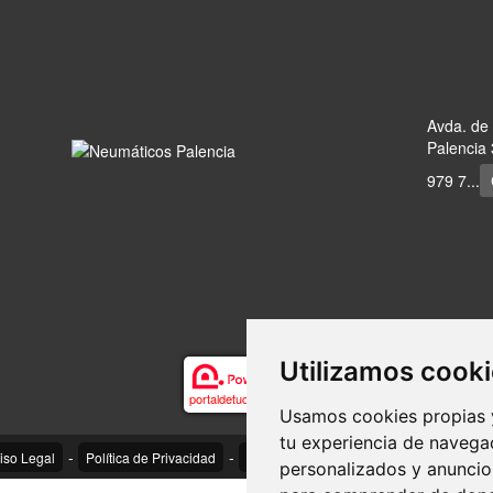
Avda. de
Palencia 
979 7...
Utilizamos cook
portaldetuciudad.com
Usamos cookies propias y
tu experiencia de navega
-
-
-
iso Legal
Política de Privacidad
Política de Cookies
Control de Cook
personalizados y anuncios